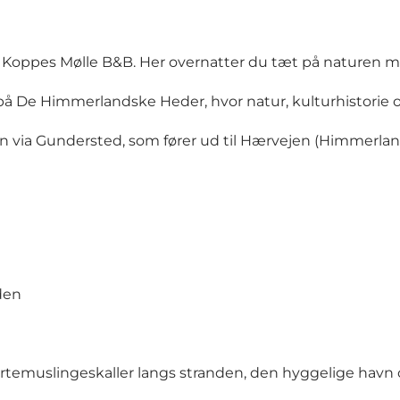
r
Koppes Mølle B&B
. Her overnatter du tæt på naturen 
 på
De Himmerlandske Heder
, hvor natur, kulturhistorie
n via Gundersted, som fører ud til
Hærvejen
(
Himmerlan
n
den
hjertemuslingeskaller langs stranden, den hyggelige havn