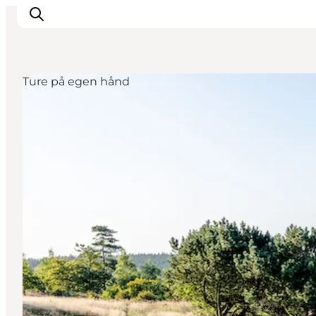
Ture på egen hånd
Oplev Himmerland
Udforsk naturen
Himmerlandsbyer
DET SKER
Planlæg din ferie
Book Oplevelser
Praktisk info