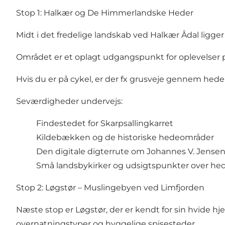
Stop 1: Halkær og De Himmerlandske Heder
Midt i det fredelige landskab ved Halkær Ådal ligge
Området er et oplagt udgangspunkt for oplevelser
Hvis du er på cykel, er der fx grusveje gennem hede
Seværdigheder undervejs:
Findestedet for
Skarpsallingkarret
Kildebækken og de historiske hedeområder
Den
digitale digterrute
om Johannes V. Jense
Små landsbykirker og udsigtspunkter over he
Stop 2: Løgstør – Muslingebyen ved Limfjorden
Næste stop er
Løgstør
, der er kendt for sin hvide 
overnatningstyper og hyggelige spisesteder.