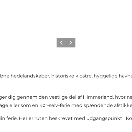
Forrige billede
Næste billede
åbne hedelandskaber, historiske klostre, hyggelige havn
ger dig gennem den vestlige del af Himmerland, hvor nat
dage eller som en kør-selv-ferie med spændende afstikke
din ferie. Her er ruten beskrevet med udgangspunkt i
Ko