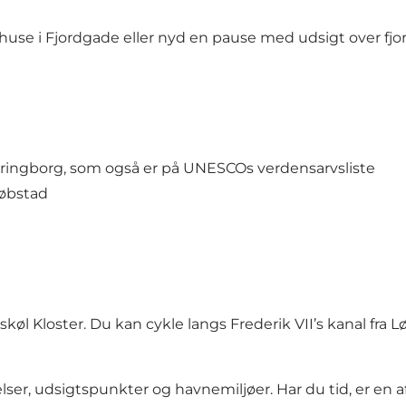
huse i Fjordgade eller nyd en pause med udsigt over fjo
e ringborg, som også er på UNESCOs verdensarvsliste
købstad
tskøl Kloster
. Du kan cykle langs Frederik VII’s kanal fra L
er, udsigtspunkter og havnemiljøer. Har du tid, er en af