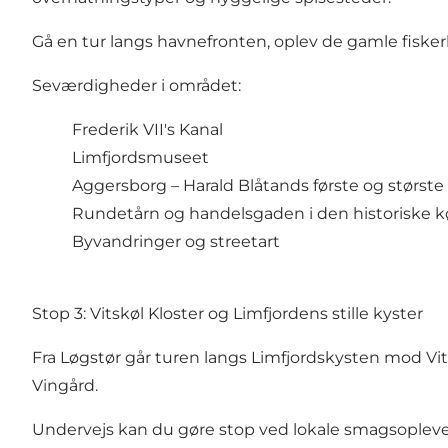
Gå en tur langs havnefronten, oplev de gamle fisker
Seværdigheder i området:
Frederik VII's Kanal
Limfjordsmuseet
Aggersborg
– Harald Blåtands første og størst
Rundetårn
og handelsgaden i den historiske 
Byvandringer og streetart
Stop 3: Vitskøl Kloster og Limfjordens stille kyster
Fra Løgstør går turen langs Limfjordskysten mod
Vi
Vingård
.
Undervejs kan du gøre stop ved lokale smagsoplevels