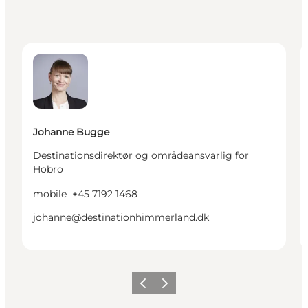
Johanne Bugge - Destinationsdirektør og områdeans
L
Johanne Bugge
Destinationsdirektør og områdeansvarlig for
Hobro
mobile
+45 7192 1468
johanne@destinationhimmerland.dk
Forrige billede
Næste billede