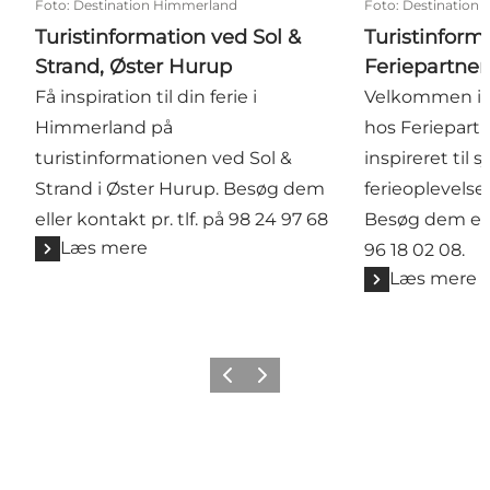
Foto
:
Destination Himmerland
Foto
:
Destination
Turistinformation ved Sol &
Turistinform
Strand, Øster Hurup
Feriepartner
Få inspiration til din ferie i
Velkommen i t
Himmerland på
hos Feriepartn
turistinformationen ved Sol &
inspireret til
Strand i Øster Hurup. Besøg dem
ferieoplevelse
eller kontakt pr. tlf. på 98 24 97 68
Besøg dem elle
Læs mere
96 18 02 08.
Læs mere
Forrige billede
Næste billede