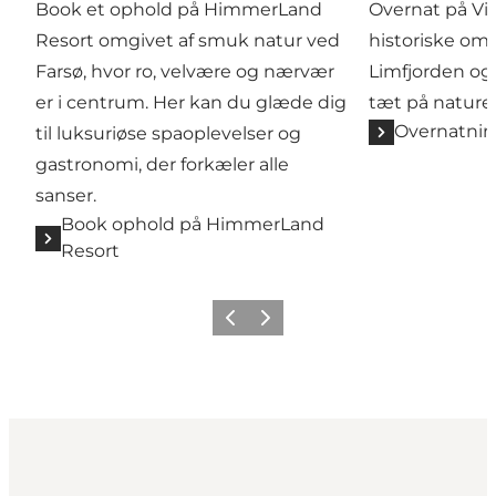
Book et ophold på HimmerLand
Overnat på Vit
Resort omgivet af smuk natur ved
historiske om
Farsø, hvor ro, velvære og nærvær
Limfjorden og 
er i centrum. Her kan du glæde dig
tæt på nature
Overnatning
til luksuriøse spaoplevelser og
gastronomi, der forkæler alle
sanser.
Book ophold på HimmerLand
Resort
Forrige billede
Næste billede