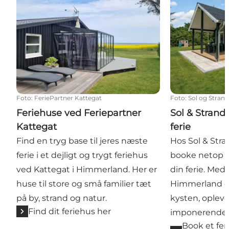
Foto
:
FeriePartner Kattegat
Foto
:
Sol og Stran
Feriehuse ved Feriepartner
Sol & Strand 
Kattegat
ferie
Find en tryg base til jeres næste
Hos Sol & Stra
ferie i et dejligt og trygt feriehus
booke netop de
ved Kattegat i Himmerland. Her er
din ferie. Med 
huse til store og små familier tæt
Himmerland er
på by, strand og natur.
kysten, opleve
Find dit feriehus her
imponerende 
Book et fe