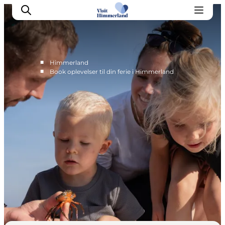
■
Himmerland
■
Book oplevelser til din ferie i Himmerland
Oplev Himmerland
Udforsk naturen
Himmerlandsbyer
DET SKER
Planlæg din ferie
Book Oplevelser
Praktisk info