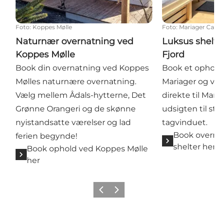
Foto
:
Koppes Mølle
Foto
:
Mariager Ca
Naturnær overnatning ved
Luksus shelt
Koppes Mølle
Fjord
Book din overnatning ved Koppes
Book et ophold
Mølles naturnære overnatning.
Mariager og v
Vælg mellem Ådals-hytterne, Det
direkte til Ma
Grønne Orangeri og de skønne
udsigten til 
nyistandsatte værelser og lad
tagvinduet.
Book overn
ferien begynde!
shelter her
Book ophold ved Koppes Mølle
her
Forrige billede
Næste billede