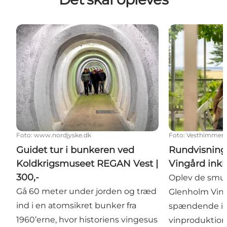
Guidet tur i bunkeren ved Koldkrigsmuseet REGAN V
Rundvisning på
Foto
:
www.nordjyske.dk
Foto
:
Vesthimmerl
Guidet tur i bunkeren ved
Rundvisning
Koldkrigsmuseet REGAN Vest |
Vingård inkl. 
300,-
Oplev de smu
Gå 60 meter under jorden og træd
Glenholm Ving
ind i en atomsikret bunker fra
spændende ind
1960’erne, hvor historiens vingesus
vinproduktion