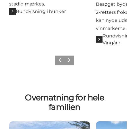
stadig mærkes.
Besøget byder
Rundvisning i bunker
2-retters froko
kan nyde udsi
vinmarkerne o
Rundvisnin
Vingård
Forrige billede
Næste billede
Overnatning for hele
familien
Feriehuse ved Feriepartner Kattegat
Sol & Strand - f