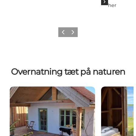
her
Forrige billede
Næste billede
Overnatning tæt på naturen
Naturnær overnatning ved Koppes Mølle
Luksus shelter