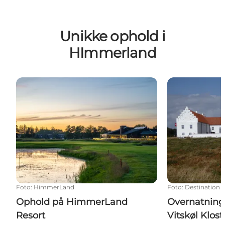
Unikke ophold i
HImmerland
Ophold på HimmerLand Resort
Overnatning på
Foto
:
HimmerLand
Foto
:
Destination
Ophold på HimmerLand
Overnatning 
Resort
Vitskøl Klost