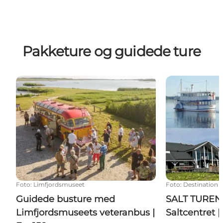
Pakketure og guidede ture
Guidede busture med Limfjordsmuseets veteranbus |
SALT TUREN - To
Foto
:
Limfjordsmuseet
Foto
:
Destination
Guidede busture med
SALT TUREN -
Limfjordsmuseets veteranbus |
Saltcentret |