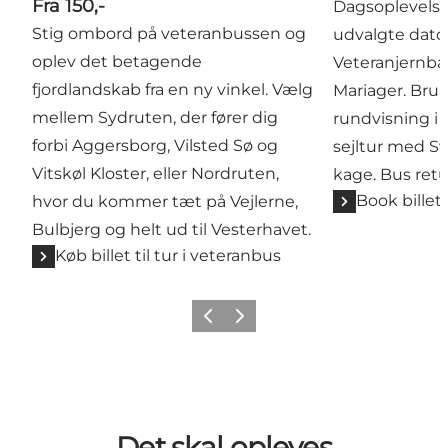
Fra 150,-
Dagsoplevelse
Stig ombord på veteranbussen og
udvalgte dato
oplev det betagende
Veteranjernban
fjordlandskab fra en ny vinkel. Vælg
Mariager. Brun
mellem Sydruten, der fører dig
rundvisning i 
forbi Aggersborg, Vilsted Sø og
sejltur med S
Vitskøl Kloster, eller Nordruten,
kage. Bus retu
Book billet 
hvor du kommer tæt på Vejlerne,
Bulbjerg og helt ud til Vesterhavet.
Køb billet til tur i veteranbus
Forrige billede
Næste billede
Det skal opleves