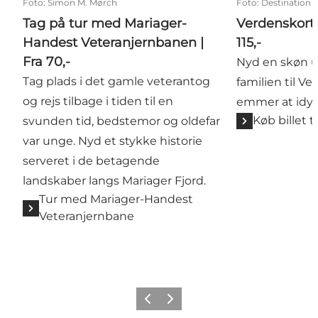
Foto
:
Simon M. Mørch
Foto
:
Destination
Tag på tur med Mariager-
Verdenskorte
Handest Veteranjernbanen |
115,-
Fra 70,-
Nyd en skøn u
Tag plads i det gamle veterantog
familien til V
og rejs tilbage i tiden til en
emmer at idyl 
Køb billet 
svunden tid, bedstemor og oldefar
var unge. Nyd et stykke historie
serveret i de betagende
landskaber langs Mariager Fjord.
Tur med Mariager-Handest
Veteranjernbane
Forrige billede
Næste billede