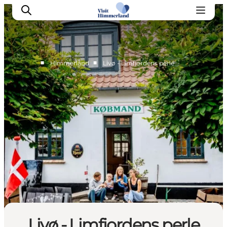
■
■
Himmerland
Livø - Limfjordens perle
Oplev Himmerland
Udforsk naturen
Himmerlandsbyer
DET SKER
Planlæg din ferie
Book Oplevelser
Praktisk info
Livø - Limfjordens perle