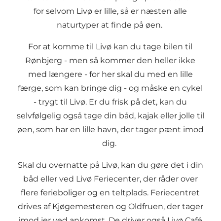
for selvom Livø er lille, så er næsten alle
naturtyper at finde på øen.
For at komme til Livø kan du tage bilen til
Rønbjerg - men så kommer den heller ikke
med længere - for her skal du med en lille
færge, som kan bringe dig - og måske en cykel
- trygt til Livø. Er du frisk på det, kan du
selvfølgelig også tage din båd, kajak eller jolle til
øen, som har en lille havn, der tager pænt imod
dig.
Skal du overnatte på Livø, kan du gøre det i din
båd eller ved Livø Feriecenter, der råder over
flere ferieboliger og en teltplads. Feriecentret
drives af Kjøgemesteren og Oldfruen, der tager
imod jer ved ankomst. De driver også Livø Café