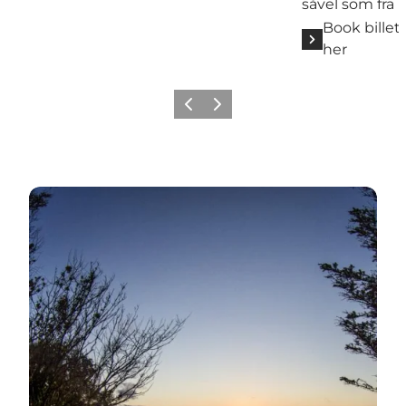
såvel som fra i
Book billet t
her
Forrige billede
Næste billede
Se alt om Livøs natur her