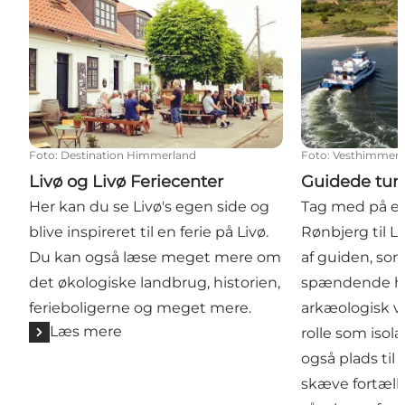
Foto
:
Destination Himmerland
Foto
:
Vesthimmer
Livø og Livø Feriecenter
Guidede ture 
Her kan du se Livø's egen side og
Tag med på en 
blive inspireret til en ferie på Livø.
Rønbjerg til L
Du kan også læse meget mere om
af guiden, som
det økologiske landbrug, historien,
spændende his
ferieboligerne og meget mere.
arkæologisk v
Læs mere
rolle som isola
også plads til 
skæve fortællin