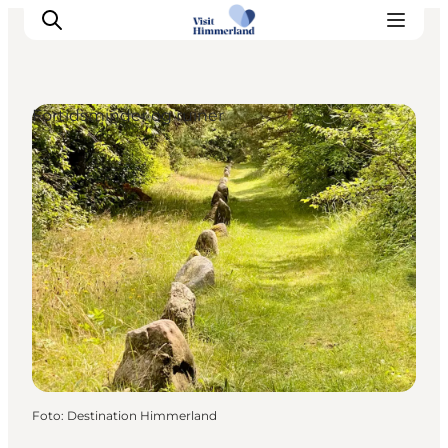
Fortidsminder og ruiner
Oplev Himmerland
Udforsk naturen
Himmerlandsbyer
DET SKER
Planlæg din ferie
Book Oplevelser
Praktisk info
Foto
:
Destination Himmerland