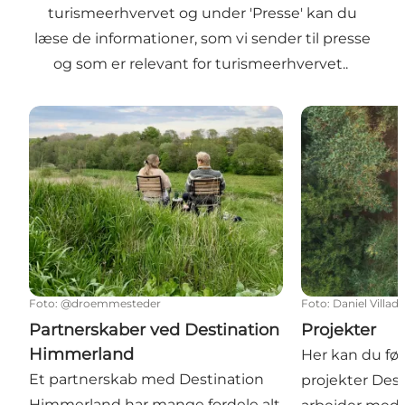
turismeerhvervet og under 'Presse' kan du
læse de informationer, som vi sender til presse
og som er relevant for turismeerhvervet..
Partnerskaber ved Destination Himmerland
Projekter
Foto
:
@droemmesteder
Foto
:
Daniel Villad
Partnerskaber ved Destination
Projekter
Himmerland
Her kan du føl
Et partnerskab med Destination
projekter Des
Himmerland har mange fordele alt