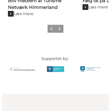
Bliv medlem af Turisme
Følg os på L
Netværk Himmerland
Læs mere
Læs mere
Forrige billede
Næste billede
Supportet by: