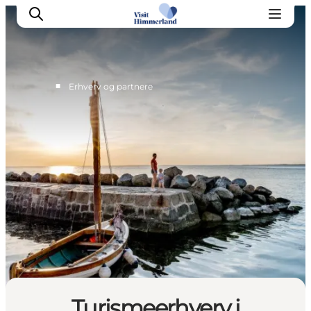
■
Erhverv og partnere
Møder & aktiviteter
Partnerskaber
Presse
Projekter
Info Spots
Om Destination Himmerland
Turismeerhverv i