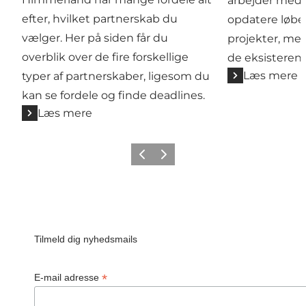
arbejder med. 
efter, hvilket partnerskab du
opdatere løb
vælger. Her på siden får du
projekter, m
overblik over de fire forskellige
de eksisterend
Læs mere
typer af partnerskaber, ligesom du
kan se fordele og finde deadlines.
Læs mere
Forrige billede
Næste billede
Tilmeld dig nyhedsmails
*
E-mail adresse