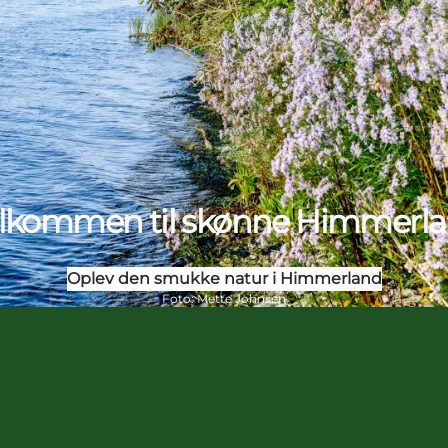
lkommen til skønne Himmerl
Oplev den smukke natur i Himmerland
Foto
:
Mette Johnsen