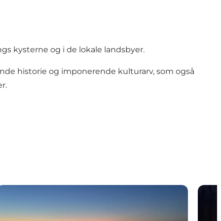
gs kysterne og i de lokale landsbyer.
nde historie og imponerende kulturarv, som også
r.
Kimbrerfesten
Vølve