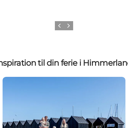
Forrige billede
Næste billede
nspiration til din ferie i Himmerla
Kystnære feriehuse i Himmerland