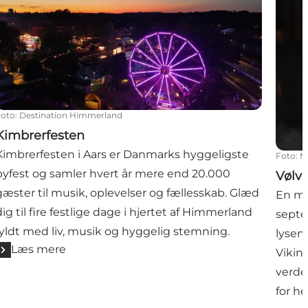
Foto
:
Destination Himmerland
Kimbrerfesten
Kimbrerfesten i Aars er Danmarks hyggeligste
Foto
:
M
byfest og samler hvert år mere end 20.000
Vølv
gæster til musik, oplevelser og fællesskab. Glæd
En ma
dig til fire festlige dage i hjertet af Himmerland
septe
fyldt med liv, musik og hyggelig stemning.
lysen
Læs mere
Viking
verden
for he