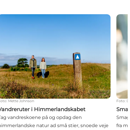
Vandreruter i Himmerlandskabet
Smag
Foto
:
Mette Johnson
Foto
:
D
Vandreruter i Himmerlandskabet
Smag
Tag vandreskoene på og opdag den
Smage
himmerlandske natur ad små stier, snoede veje
fra mu