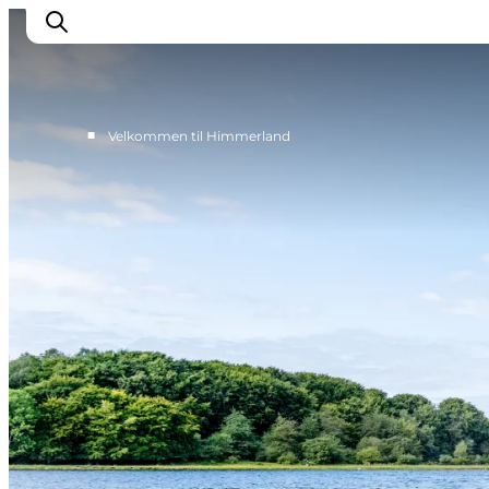
■
Velkommen til Himmerland
Oplev Himmerland
Udforsk naturen
Himmerlandsbyer
DET SKER
Planlæg din ferie
Book Oplevelser
Praktisk info