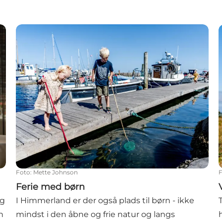
Ferie med børn
Foto
:
Mette Johnson
Ferie med børn
og
I Himmerland er der også plads til børn - ikke
n
mindst i den åbne og frie natur og langs