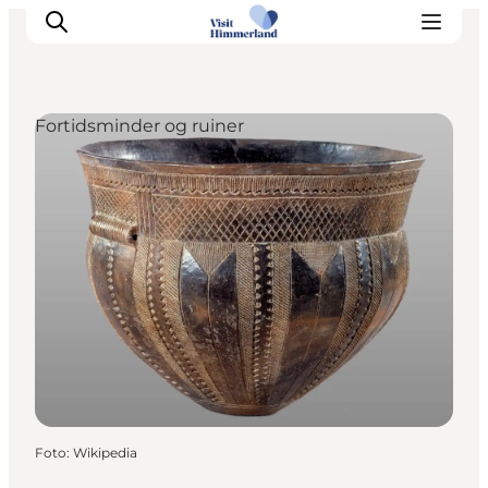
Fortidsminder og ruiner
Oplev Himmerland
Udforsk naturen
Himmerlandsbyer
DET SKER
Planlæg din ferie
Book Oplevelser
Praktisk info
Foto
:
Wikipedia