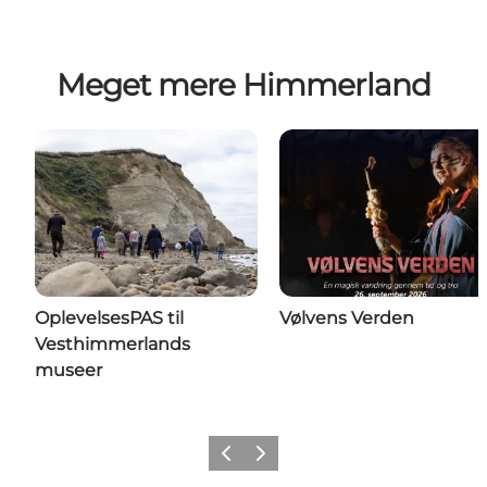
Meget mere Himmerland
OplevelsesPAS til
Vølvens Verden
Vesthimmerlands
museer
Forrige billede
Næste billede