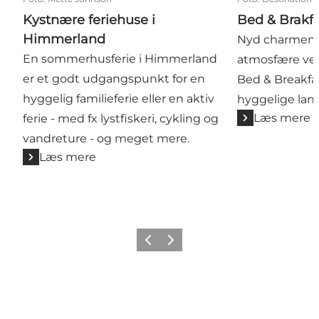
Kystnære feriehuse i
Bed & Brakf
Himmerland
Nyd charmen 
En sommerhusferie i Himmerland
atmosfære ved
er et godt udgangspunkt for en
Bed & Breakfa
hyggelig familieferie eller en aktiv
hyggelige lan
Læs mere
ferie - med fx lystfiskeri, cykling og
vandreture - og meget mere.
Læs mere
Forrige billede
Næste billede