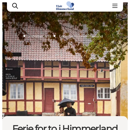
■
■
Himmerland
Ferie for to i Himmerland
Oplev Himmerland
Udforsk naturen
Himmerlandsbyer
DET SKER
Planlæg din ferie
Book Oplevelser
Praktisk info
Ferie for to i Himmerland