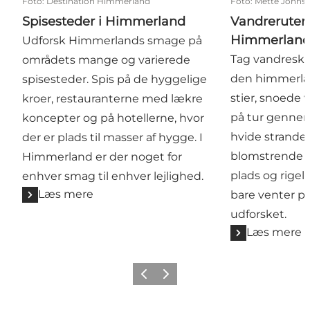
Foto
:
Destination Himmerland
Foto
:
Mette Johns
Spisesteder i Himmerland
Vandreruter 
Himmerland
Udforsk Himmerlands smage på
Tag vandresk
områdets mange og varierede
den himmerla
spisesteder. Spis på de hyggelige
stier, snoede 
kroer, restauranterne med lækre
på tur gennem
koncepter og på hotellerne, hvor
hvide strand
der er plads til masser af hygge. I
blomstrende l
Himmerland er der noget for
plads og rigel
enhver smag til enhver lejlighed.
Læs mere
bare venter på
udforsket.
Læs mere
Forrige billede
Næste billede