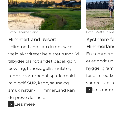
Foto
:
HimmerLand
Foto
:
Mette Johns
HimmerLand Resort
Kystnære fer
Himmerlan
I HimmerLand kan du opleve et
En sommerhus
væld aktiviteter hele året rundt. Vi
er et godt ud
tilbyder blandt andet padel, golf,
hyggelig famili
bowling, fitness, golfsimulator,
ferie - med fx 
tennis, svømmehal, spa, fodbold,
vandreture - 
minigolf, SUP, kano, sauna og
Læs mere
smuk natur - i HimmerLand kan
du prøve det hele.
Læs mere