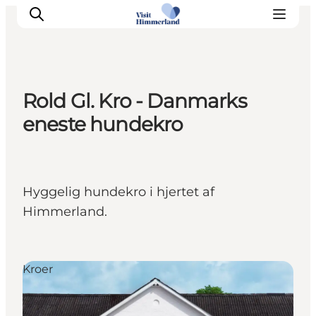
Rold Gl. Kro - Danmarks
Oplev Himmerland
eneste hundekro
Udforsk naturen
Himmerlandsbyer
DET SKER
Hyggelig hundekro i hjertet af
Planlæg din ferie
Himmerland.
Book Oplevelser
Praktisk info
Kroer