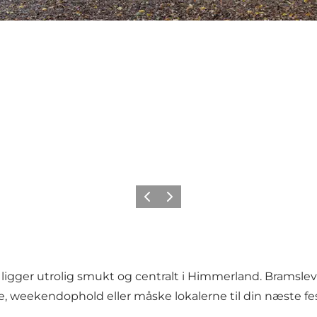
Forrige billede
Næste billede
gger utrolig smukt og centralt i Himmerland. BramslevG
, weekendophold eller måske lokalerne til din næste fes