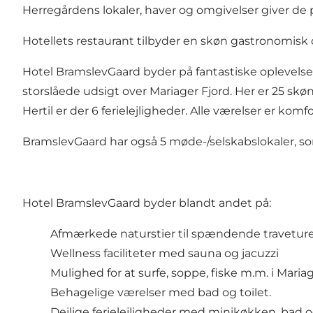
Herregårdens lokaler, haver og omgivelser giver de 
Hotellets restaurant tilbyder en skøn gastronomisk 
Hotel BramslevGaard byder på fantastiske oplevels
storslåede udsigt over Mariager Fjord. Her er 25 skø
Hertil er der 6 ferielejligheder. Alle værelser er komf
​BramslevGaard har også 5 møde-/selskabslokaler, so
Hotel BramslevGaard byder blandt andet på:
Afmærkede naturstier til spændende traveture,
Wellness faciliteter med sauna og jacuzzi
Mulighed for at surfe, soppe, fiske m.m. i Mariag
Behagelige værelser med bad og toilet.
Dejlige ferielejligheder med minikøkken, bad og