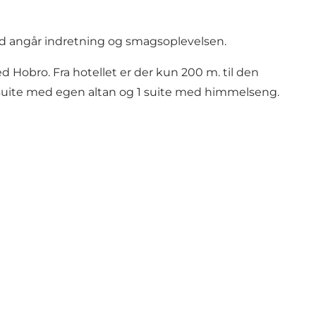
vad angår indretning og smagsoplevelsen.
ed
Hobro
. Fra hotellet er der kun 200 m. til den
or suite med egen altan og 1 suite med himmelseng.