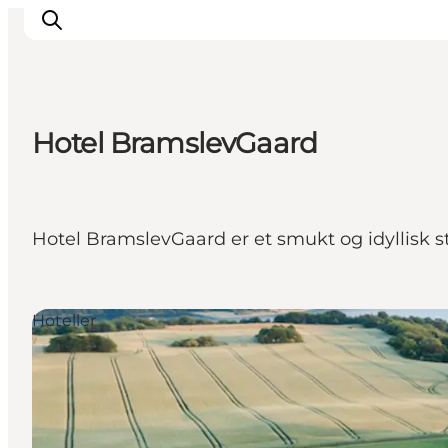
Hotel BramslevGaard
Oplev Himmerland
Udforsk naturen
Himmerlandsbyer
Hotel BramslevGaard er et smukt og idyllisk 
DET SKER
Planlæg din ferie
Book Oplevelser
Hoteller
Praktisk info