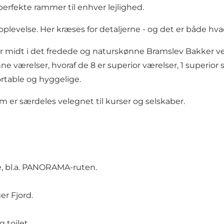
perfekte rammer til enhver lejlighed.
oplevelse. Her kræses for detaljerne - og det er både h
er midt i det fredede og naturskønne
Bramslev Bakker
v
nne værelser, hvoraf de 8 er superior værelser, 1 superi
ortable og hyggelige. ​
m er særdeles velegnet til kurser og selskaber.
 bl.a.
PANORAMA-ruten
.
er Fjord.
 toilet.