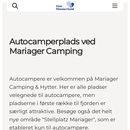
Autocamperplads ved
Oplev Himmerland
Mariager Camping
Udforsk naturen
Himmerlandsbyer
DET SKER
Autocampere er velkommen på Mariager
Planlæg din ferie
Camping & Hytter. Her er alle pladser
Book Oplevelser
velegnede til autocampere, men
Praktisk info
pladserne i første række til fjorden er
særligt attraktive. Besøge også det helt
nye område "Stellplatz Mariager", som er
etableret kun til autocampere.