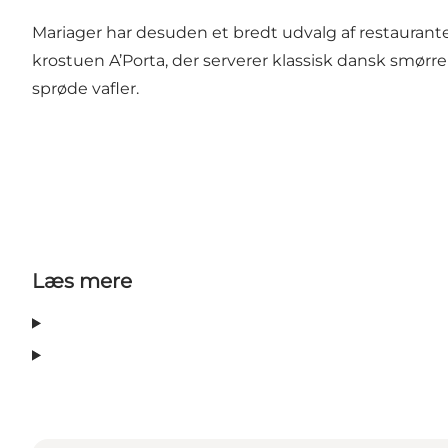
Mariager har desuden et bredt udvalg af restauranter 
krostuen
A’Porta
, der serverer klassisk dansk smø
sprøde vafler.
Læs mere