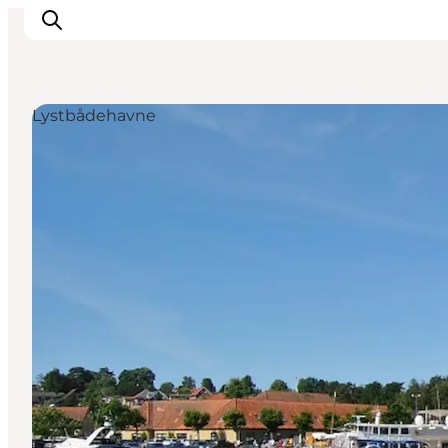
Lystbådehavne
Oplev Himmerland
Udforsk naturen
Himmerlandsbyer
DET SKER
Planlæg din ferie
Book Oplevelser
Praktisk info