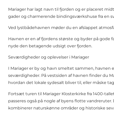
Mariager har lagt navn til fjorden og er placeret mi
gader og charmerende bindingsværkshuse fra en sv
Ved lystbådehavnen møder du en afslappet atmosfære
Havnen er en af fjordens største og byder på gode f
nyde den betagende udsigt over fjorden.
Seværdigheder og oplevelser i Mariager
I Mariager er by og havn smeltet sammen, havnen er 
seværdigheder. På vestsiden af havnen finder du
Ma
hvordan det lokale sydesalt bliver til, eller måske ta
Fortsæt turen til Mariager Klosterkirke fra 1400-tall
passeres også på nogle af byens flotte vandreruter
kombinerer naturskønne områder og historiske se