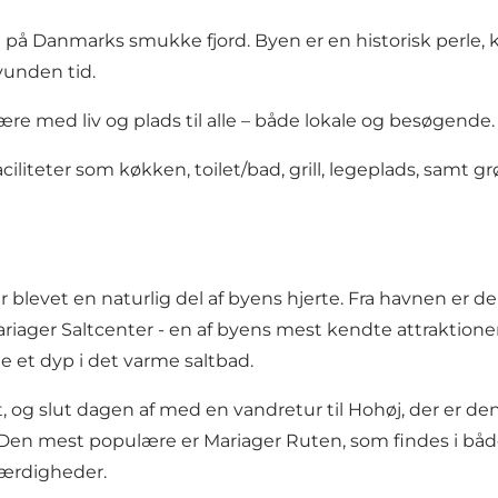
dt på Danmarks smukke fjord. Byen er en historisk perle,
unden tid.
 med liv og plads til alle – både lokale og besøgende.
aciliteter som køkken, toilet/bad, grill, legeplads, s
blevet en naturlig del af byens hjerte. Fra havnen er de
riager Saltcenter
- en af byens mest kendte attraktione
ge et dyp i det varme saltbad.
et, og slut dagen af med en vandretur til
Hohøj
, der er d
. Den mest populære er
Mariager Ruten
, som findes i bå
værdigheder.