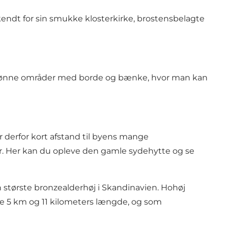
 kendt for sin smukke klosterkirke, brostensbelagte
amt grønne områder med borde og bænke, hvor man kan
r derfor kort afstand til byens mange
r. Her kan du opleve den gamle sydehytte og se
en største bronzealderhøj i Skandinavien. Hohøj
de 5 km og 11 kilometers længde, og som