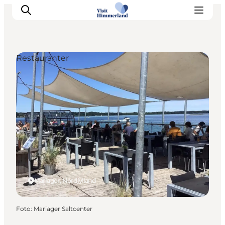
Restauranter
Oplev Himmerland
Udforsk naturen
Himmerlandsbyer
DET SKER
Planlæg din ferie
Book Oplevelser
Praktisk info
Mariager, Nordjylland
Foto
:
Mariager Saltcenter