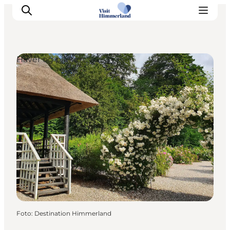
Haver og parker
Oplev Himmerland
Udforsk naturen
Himmerlandsbyer
DET SKER
Planlæg din ferie
Book Oplevelser
Praktisk info
Foto
:
Destination Himmerland