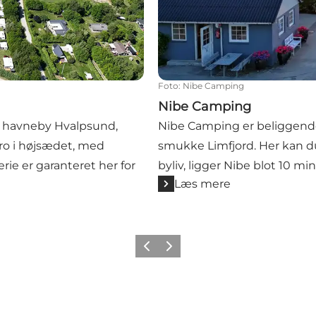
Foto
:
Nibe Camping
Nibe Camping
e havneby Hvalpsund,
Nibe Camping er beliggende
 ro i højsædet, med
smukke Limfjord. Her kan du 
erie er garanteret her for
byliv, ligger Nibe blot 10 mi
Læs mere
Forrige billede
Næste billede