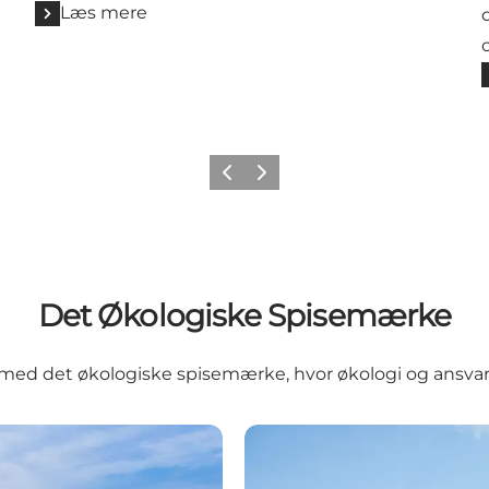
Læs mere
Forrige billede
Næste billede
Det Økologiske Spisemærke
ed det økologiske spisemærke, hvor økologi og ansvarlig
Restaurant Havgus, Øster 