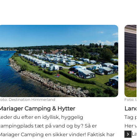
Mariager Camping & Hytter
Landa
Foto
:
Destination Himmerland
Foto
:
L
Mariager Camping & Hytter
Land
Leder du efter en idyllisk, hyggelig
Tag p
campingplads tæt på vand og by? Så er
Her ve
Læ
Mariager Camping en sikker vinder! Faktisk har