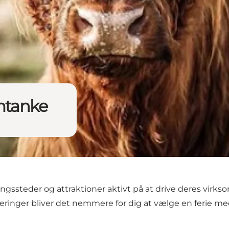
omtanke
ngssteder og attraktioner aktivt på at drive deres vi
eringer bliver det nemmere for dig at vælge en ferie med