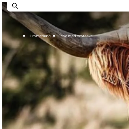
■
■
Himmerland
Ferie med omtanke
Oplev Himmerland
Udforsk naturen
Himmerlandsbyer
DET SKER
Planlæg din ferie
Book Oplevelser
Praktisk info