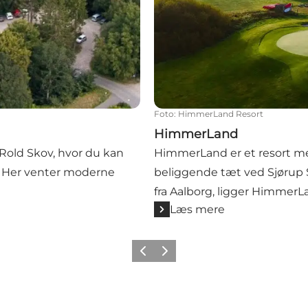
Foto
:
HimmerLand Resort
HimmerLand
 Rold Skov, hvor du kan
HimmerLand er et resort me
. Her venter moderne
beliggende tæt ved Sjørup 
fra Aalborg, ligger HimmerL
Læs mere
Forrige billede
Næste billede