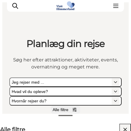
Planlæg din rejse
Oplev Himmerland
Udforsk naturen
Søg her efter attraktioner, aktiviteter, events,
Himmerlandsbyer
overnatning og meget mere.
DET SKER
Planlæg din ferie
Jeg rejser med ...
Book Oplevelser
Hvad vil du opleve?
Praktisk info
Hvornår rejser du?
Alle filtre
Jeg rejser med ...
Hvad vil du opleve?
Hvornår rejser du?
Alle filtre