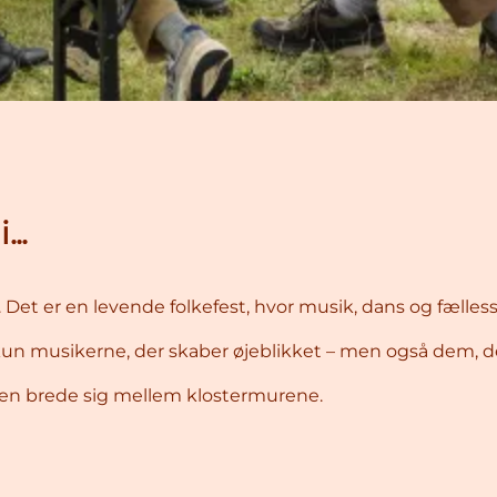
..
al. Det er en levende folkefest, hvor musik, dans og fæl
kun musikerne, der skaber øjeblikket – men også dem, der
n brede sig mellem klostermurene.