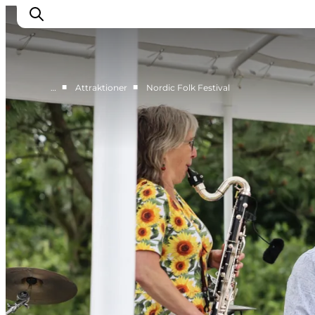
■
■
…
Attraktioner
Nordic Folk Festival
Oplev Himmerland
Udforsk naturen
Himmerlandsbyer
DET SKER
Planlæg din ferie
Book Oplevelser
Praktisk info