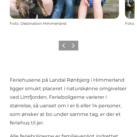
Foto
:
Destination Himmerland
Foto
:
Forrige billede
Næste billede
Feriehusene på Landal Rønbjerg i Himmerland
ligger smukt placeret i naturskønne omgivelser
ved Limfjorden. Ferieboligerne varierer i
størrelse, så uanset om I er 6 eller 14 personer,
som ønsker at bo under samme tag, er der et
feriehus til jer.
Alle ferieboligerne er familievenligt indrettet