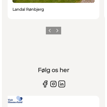
Bæredygtige oplevelser
Landal Rønbjerg
Forrige billede
Næste billede
Følg os her