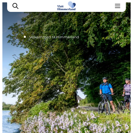
■
Velkommen til Himmerland
Oplev Himmerland
Udforsk naturen
Himmerlandsbyer
DET SKER
Planlæg din ferie
Book Oplevelser
Praktisk info