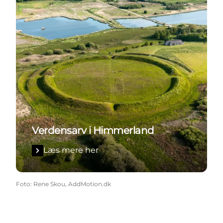
Verdensarv i Himmerland
Læs mere her
Foto
:
Rene Skou, AddMotion.dk