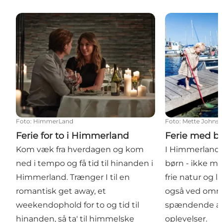
Ferie for to i Himmerland
Ferie med bør
Foto
:
HimmerLand
Foto
:
Mette Johns
Ferie for to i Himmerland
Ferie med b
Kom væk fra hverdagen og kom
I Himmerland e
ned i tempo og få tid til hinanden i
børn - ikke mi
Himmerland. Trænger I til en
frie natur og 
romantisk get away, et
også ved omr
weekendophold for to og tid til
spændende at
hinanden, så ta' til himmelske
oplevelser.