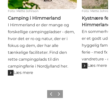
Foto
:
Mette Johnson
Foto
:
Mette Johns
Camping i Himmerland
Kystnære fer
Himmerlan
I Himmerland er der mange og
En sommerhus
forskellige campingpladser - dem,
er et godt ud
hvor det er ro og natur, der er i
hyggelig famili
fokus og dem, der har alle
ferie - med fx 
tænkelige faciliteter. Find den
vandreture - 
rette campingplads til din
Læs mere
campingferie i Nordjylland her.
Læs mere
Forrige billede
Næste billede