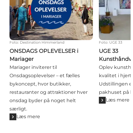
Foto
:
Destination Himmerland
Foto
:
UGE 33
ONSDAGS OPLEVELSER i
UGE 33
Mariager
Kunsthåndvæ
Mariager inviterer til
Oplev kunsthå
Onsdagsoplevelser – et fælles
kvalitet i hjer
bykoncept, hvor butikker,
Udstillingen er
restauranter og attraktioner hver
pakhuset på 
Læs mere
onsdag byder på noget helt
særligt.
Læs mere