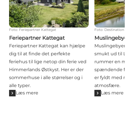
Foto
:
Feriepartner Kattegat
Foto
:
Destination
Feriepartner Kattegat
Muslingebye
Feriepartner Kattegat kan hjælpe
Muslingebyen 
dig til at finde det perfekte
smukt ud til 
feriehus til lige netop din ferie ved
rummer en mas
Himmerlands Østkyst. Her er der
spændende for
sommerhuse i alle størrelser og i
er fyldt med 
alle typer.
atmosfære.
Læs mere
Læs mere