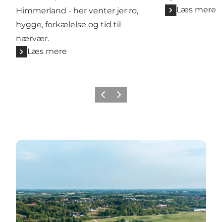
Læs mere
Himmerland - her venter jer ro,
hygge, forkælelse og tid til
nærvær.
Læs mere
Forrige billede
Næste billede
Læs mere her