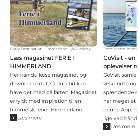
Foto
:
Destination Himmerland - @Publicity
Foto
:
Mette Johns
Læs magasinet FERIE I
GoVisit - en
HIMMERLAND
oplevelser n
Her kan du læse magasinet og
GoVisit samler 
downloade det, så du altid kan
velkendte og 
have det med på farten. Magasinet
spændende ev
er fyldt med inspiration til en
har meget at
himmelsk ferie i Himmerland.
denne App, ha
Læs mere
lige ved hånd
Læs mere