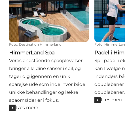
Foto
:
Destination Himmerland
Foto
:
HimmerLan
HimmerLand Spa
Padel i Hi
Vores enestående spaoplevelser
Spil padel i e
bringer alle dine sanser i spil, og
kan I vælge m
tager dig igennem en unik
indendørs båd
sparejse ude som inde, hvor både
doublebaner 
unikke behandlinger og lækre
doublebaner.
Læs mere
spaområder er i fokus.
Læs mere