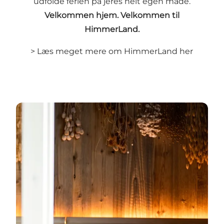
udfolde ferien på jeres helt egen måde.
Velkommen hjem. Velkommen til
HimmerLand.
>
Læs meget mere om HimmerLand her
Oplev sundhed, energi og velvære