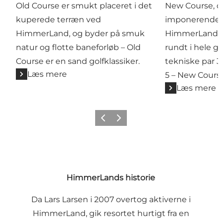
Old Course er smukt placeret i det
New Course, de
kuperede terræn ved
imponerende 
HimmerLand, og byder på smuk
HimmerLand, t
natur og flotte baneforløb – Old
rundt i hele g
Course er en sand golfklassiker.
tekniske par 3 
Læs mere
5 – New Cours
Læs mere
Forrige billede
Næste billede
HimmerLands historie
Da Lars Larsen i 2007 overtog aktiverne i
HimmerLand, gik resortet hurtigt fra en