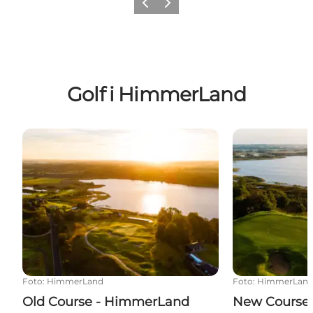
Forrige billede
Næste billede
Golf i HimmerLand
Old Course - HimmerLand
New Course i
Foto
:
HimmerLand
Foto
:
HimmerLan
Old Course - HimmerLand
New Course