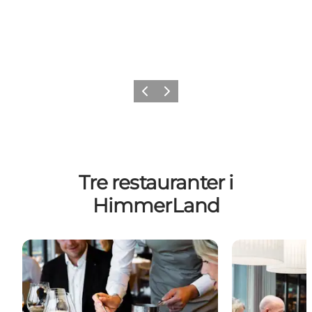
Forrige billede
Næste billede
Tre restauranter i
HimmerLand
Restaurant HimmerRiget, HimmerLand
Hul 19 – Him