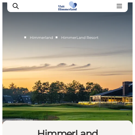
■
■
Himmerland
HimmerLand Resort
Oplev Himmerland
Udforsk naturen
Himmerlandsbyer
DET SKER
Planlæg din ferie
Book Oplevelser
Praktisk info
HimmerLand