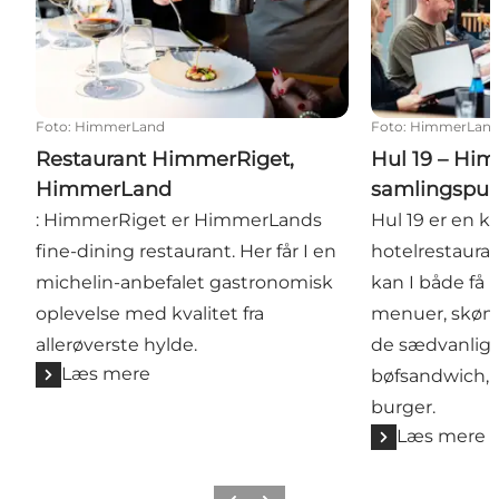
Foto
:
HimmerLand
Foto
:
HimmerLan
Restaurant HimmerRiget,
Hul 19 – Hi
HimmerLand
samlingspu
: HimmerRiget er HimmerLands
Hul 19 er en kl
fine-dining restaurant. Her får I en
hotelrestaura
michelin-anbefalet gastronomisk
kan I både få l
oplevelse med kvalitet fra
menuer, skøn a 
allerøverste hylde.
de sædvanlige
Læs mere
bøfsandwich, 
burger.
Læs mere