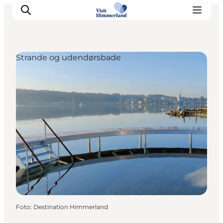
Strande og udendørsbade
Oplev Himmerland
Udforsk naturen
Himmerlandsbyer
DET SKER
Planlæg din ferie
Book Oplevelser
Praktisk info
Foto
:
Destination Himmerland