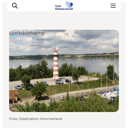
Lystbådehavne
Oplev Himmerland
Udforsk naturen
Himmerlandsbyer
DET SKER
Planlæg din ferie
Book Oplevelser
Praktisk info
Foto
:
Destination Himmerland