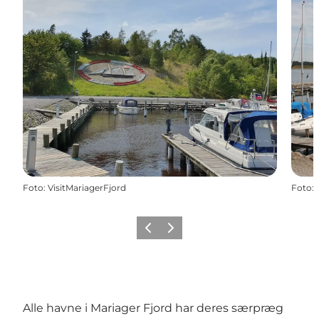
Foto
:
VisitMariagerFjord
Foto
:
Forrige billede
Næste billede
Alle havne i Mariager Fjord har deres særpræg