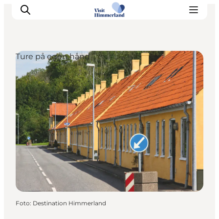
Ture på egen hånd
Oplev Himmerland
Udforsk naturen
Himmerlandsbyer
DET SKER
Planlæg din ferie
Book Oplevelser
Praktisk info
Foto
:
Destination Himmerland