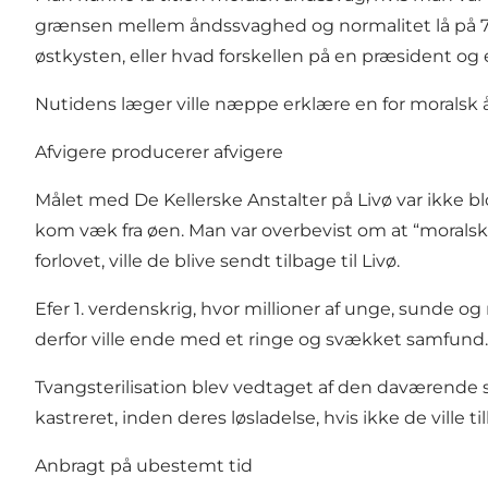
grænsen mellem åndssvaghed og normalitet lå på 75
østkysten, eller hvad forskellen på en præsident og 
Nutidens læger ville næppe erklære en for moralsk 
Afvigere producerer afvigere
Målet med De Kellerske Anstalter på Livø var ikke blo
kom væk fra øen. Man var overbevist om at “moralsk å
forlovet, ville de blive sendt tilbage til Livø.
Efer 1. verdenskrig, hvor millioner af unge, sunde o
derfor ville ende med et ringe og svækket samfund
Tvangsterilisation blev vedtaget af den daværende soc
kastreret, inden deres løsladelse, hvis ikke de ville ti
Anbragt på ubestemt tid