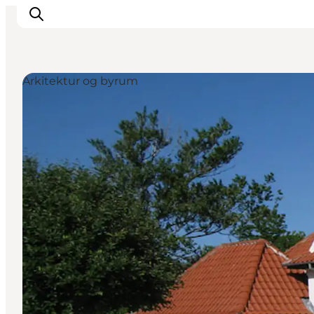
Arkitektur og byrum
Oplev Himmerland
Udforsk naturen
Himmerlandsbyer
DET SKER
Planlæg din ferie
Book Oplevelser
Praktisk info