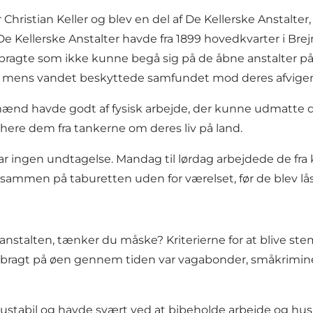
Christian Keller og blev en del af De Kellerske Anstalte
Kellerske Anstalter havde fra 1899 hovedkvarter i Brejn
anbragte som ikke kunne begå sig på de åbne anstalter på
g, mens vandet beskyttede samfundet mod deres afvig
mænd havde godt af fysisk arbejde, der kunne udmatte d
rahere dem fra tankerne om deres liv på land.
 ingen undtagelse. Mandag til lørdag arbejdede de fra kl. 0
sammen på taburetten uden for værelset, før de blev låst
nstalten, tænker du måske? Kriterierne for at blive ste
ragt på øen gennem tiden var vagabonder, småkriminelle
 ustabil og havde svært ved at bibeholde arbejde og hu