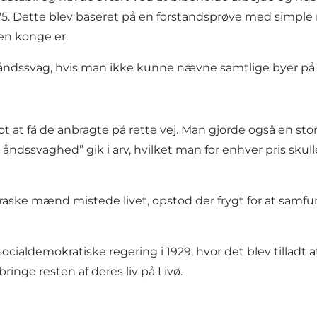
. Dette blev baseret på en forstandsprøve med simple 
en konge er.
åndssvag, hvis man ikke kunne nævne samtlige byer på Jy
t at få de anbragte på rette vej. Man gjorde også en stor 
ndssvaghed” gik i arv, hvilket man for enhver pris skull
g raske mænd mistede livet, opstod der frygt for at samfu
.
ialdemokratiske regering i 1929, hvor det blev tilladt at
lbringe resten af deres liv på Livø.