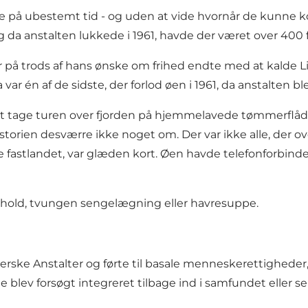
lle på ubestemt tid - og uden at vide hvornår de kun
og da anstalten lukkede i 1961, havde der været over 400 
er på trods af hans ønske om frihed endte med at kalde L
a var én af de sidste, der forlod øen i 1961, da anstalten b
 at tage turen over fjorden på hjemmelavede tømmerflåde
torien desværre ikke noget om. Der var ikke alle, der over
de fastlandet, var glæden kort. Øen havde telefonforbind
eophold, tvungen sengelægning eller havresuppe.
erske Anstalter og førte til basale menneskerettigheder
blev forsøgt integreret tilbage ind i samfundet eller sen