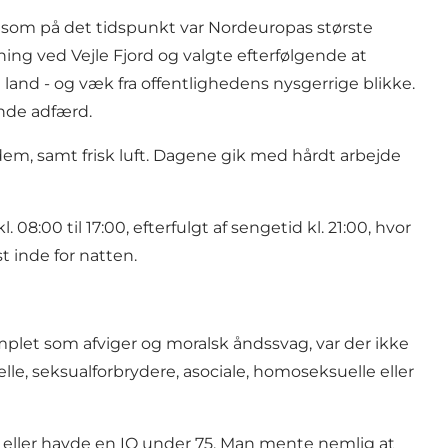
r, som på det tidspunkt var Nordeuropas største
ing ved Vejle Fjord og valgte efterfølgende at
 land - og væk fra offentlighedens nysgerrige blikke.
ende adfærd.
em, samt frisk luft. Dagene gik med hårdt arbejde
8:00 til 17:00, efterfulgt af sengetid kl. 21:00, hvor
 inde for natten.
mplet som afviger og moralsk åndssvag, var der ikke
, seksualforbrydere, asociale, homoseksuelle eller
s eller havde en IQ under 75. Man mente nemlig at