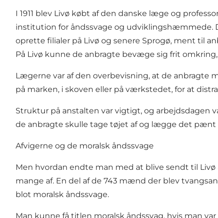
I 1911 blev
Livø
købt af den danske læge og professor 
institution for åndssvage og udviklingshæmmede. De 
oprette filialer på Livø og senere Sprogø, ment til 
På Livø kunne de anbragte bevæge sig frit omkrin
Lægerne var af den overbevisning, at de anbragte 
på marken, i skoven eller på værkstedet, for at dist
Struktur på anstalten var vigtigt, og arbejdsdagen var
de anbragte skulle tage tøjet af og lægge det pænt 
Afvigerne og de moralsk åndssvage
Men hvordan endte man med at blive sendt til Livø a
mange af. En del af de 743 mænd der blev tvangsanb
blot moralsk åndssvage.
Man kunne få titlen moralsk åndssvag, hvis man var