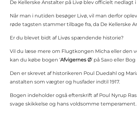
De Kellerske Anstalter på Livø blev officielt nedlagt
Når man i nutiden besøger Livø, vil man derfor op
røde tagsten stammer tilbage fra, da De Kellerske An
Er du blevet bidt af Livøs spændende historie?
Vil du læse mere om Flugtkongen Micha eller den vel
kan du købe bogen ‘
Afvigernes Ø
’ på Saxo eller Bog
Den er skrevet af historikeren Poul Duedahl og Ma
anstalten som vægter og husfader indtil 1917.
Bogen indeholder også efterskrift af Poul Nyrup Rasm
svage skikkelse og hans voldsomme temperament.