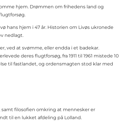
ne komme hjem. Drømmen om frihedens land og
flugtforsøg.
ivø hans hjem i 47 år. Historien om Livøs ukronede
lev nedlagt.
r, ved at svømme, eller endda i et badekar.
levede deres flugtforsøg, fra 1911 til 1961 mistede 10
else til fastlandet, og ordensmagten stod klar med
, samt filosofien omkring at mennesker er
dt til en lukket afdeling på Lolland.