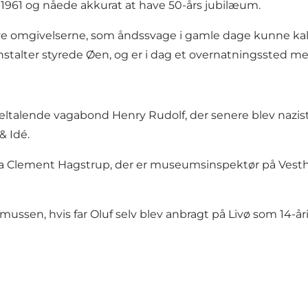
 i 1961 og nåede akkurat at have 50-års jubilæum.
leve omgivelserne, som åndssvage i gamle dage kunne ka
stalter styrede Øen, og er i dag et
overnatningssted
med
talende vagabond Henry Rudolf, der senere blev nazist o
 & Idé.
ria Clement Hagstrup, der er museumsinspektør på Ves
ussen, hvis far Oluf selv blev anbragt på Livø som 14-åri