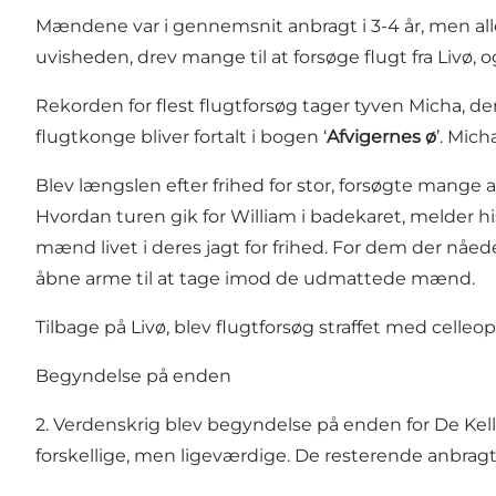
Mændene var i gennemsnit anbragt i 3-4 år, men a
uvisheden, drev mange til at forsøge flugt fra Livø, 
Rekorden for flest flugtforsøg tager tyven Micha, d
flugtkonge bliver fortalt i bogen ‘
Afvigernes ø
’. Mich
Blev længslen efter frihed for stor, forsøgte mange
Hvordan turen gik for William i badekaret, melder his
mænd livet i deres jagt for frihed. For dem der nåe
åbne arme til at tage imod de udmattede mænd.
Tilbage på Livø, blev flugtforsøg straffet med cell
Begyndelse på enden
2. Verdenskrig blev begyndelse på enden for De Kell
forskellige, men ligeværdige. De resterende anbragte 