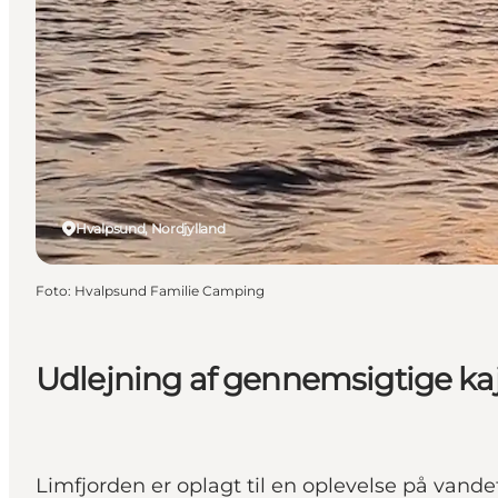
Hvalpsund, Nordjylland
Foto
:
Hvalpsund Familie Camping
Udlejning af gennemsigtige k
Limfjorden er oplagt til en oplevelse på van