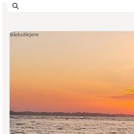
Bådudlejere
Oplev Himmerland
Udforsk naturen
Himmerlandsbyer
DET SKER
Planlæg din ferie
Book Oplevelser
Praktisk info