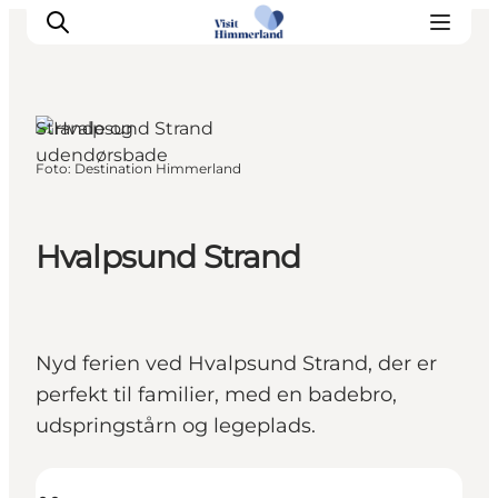
Strande og
udendørsbade
Foto
:
Destination Himmerland
Oplev Himmerland
Udforsk naturen
Himmerlandsbyer
Hvalpsund Strand
DET SKER
Planlæg din ferie
Book Oplevelser
Nyd ferien ved Hvalpsund Strand, der er
Praktisk info
perfekt til familier, med en badebro,
udspringstårn og legeplads.