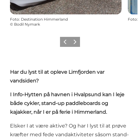
Foto
:
Destination Himmerland
Foto
:
©
Bodil Nymark
Forrige billede
Næste billede
Har du lyst til at opleve Limfjorden var
vandsiden?
I
Info-Hytten
på havnen i Hvalpsund kan I leje
både cykler, stand-up paddleboards og
kajakker, når I er på ferie i Himmerland.
Elsker I at være aktive? Og har I lyst til at prøve
kræfter med fede vandaktiviteter såsom stand-