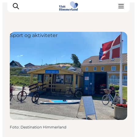
Sport og aktiviteter
Oplev Himmerland
Udforsk naturen
Himmerlandsbyer
DET SKER
Planlæg din ferie
Book Oplevelser
Praktisk info
Foto
:
Destination Himmerland