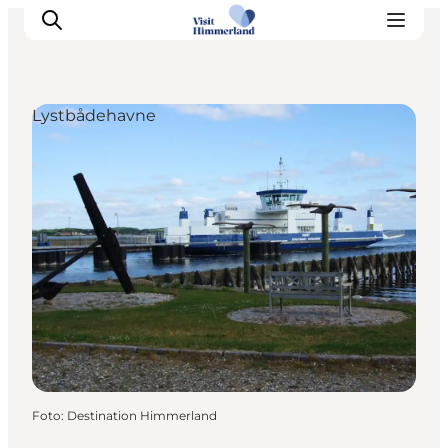
Lystbådehavne
Oplev Himmerland
Udforsk naturen
Himmerlandsbyer
DET SKER
Planlæg din ferie
Book Oplevelser
Praktisk info
Foto
:
Destination Himmerland