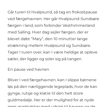
Går turen til Hvalpsund, så tag en frokostpause
ved færgehavnen. Her går
Hvalpsund-Sundsøre
færgen
i land, som forbinder Vesthimmerland
med Salling. Hver dag sejler færgen, der er
blevet døbt ”Mary”, den 10 minutter lange
strækning mellem Hvalpsund og Sundsøre.
Tager I turen over, kan I være heldige at opleve
sæler, der ligger og soler sig på tangen.
En pause ved havnen
Bliver I ved færgehavnen, kan I slippe børnene
løs på den nærliggende legeplads, hvor de kan
gynge, rutsje og klatre til den helt store
guldmedalje. Her er der mulighed for at nyde
jeres madpakker med udsigt til havnen og de