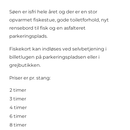
Søen er isfri hele året og der er en stor
opvarmet fiskestue, gode toiletforhold, nyt
rensebord til fisk og en asfalteret
parkeringsplads.
Fiskekort kan indløses ved selvbetjening i
billetlugen på parkeringspladsen eller i
grejbutikken.
Priser er pr. stang:
2 timer
3 timer
4 timer
6 timer
8 timer