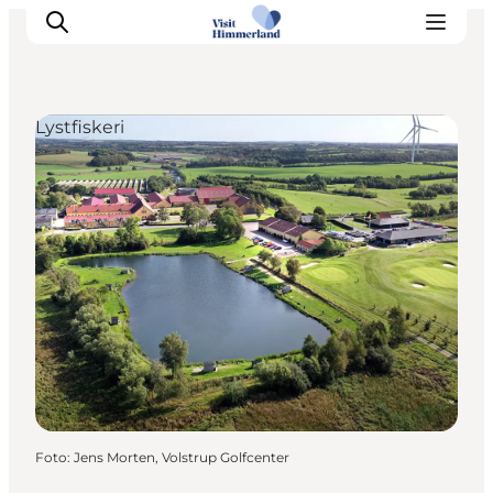
Lystfiskeri
Oplev Himmerland
Udforsk naturen
Himmerlandsbyer
DET SKER
Planlæg din ferie
Book Oplevelser
Praktisk info
Foto
:
Jens Morten, Volstrup Golfcenter