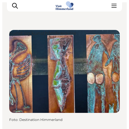
Kunst og kunsthåndværkere
Oplev Himmerland
Udforsk naturen
Himmerlandsbyer
DET SKER
Planlæg din ferie
Book Oplevelser
Praktisk info
Foto
:
Destination Himmerland