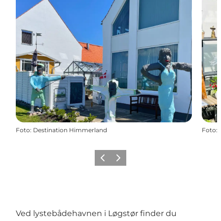
Foto
:
Destination Himmerland
Foto
:
Forrige billede
Næste billede
Ved lystebådehavnen i Løgstør finder du