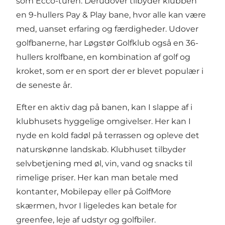
som Ecco-turen. Derudover tilbyder klubben
en 9-hullers Pay & Play bane, hvor alle kan være
med, uanset erfaring og færdigheder. Udover
golfbanerne, har Løgstør Golfklub også en 36-
hullers krolfbane, en kombination af golf og
kroket, som er en sport der er blevet populær i
de seneste år.
Efter en aktiv dag på banen, kan I slappe af i
klubhusets hyggelige omgivelser. Her kan I
nyde en kold fadøl på terrassen og opleve det
naturskønne landskab. Klubhuset tilbyder
selvbetjening med øl, vin, vand og snacks til
rimelige priser. Her kan man betale med
kontanter, Mobilepay eller på GolfMore
skærmen, hvor I ligeledes kan betale for
greenfee, leje af udstyr og golfbiler.