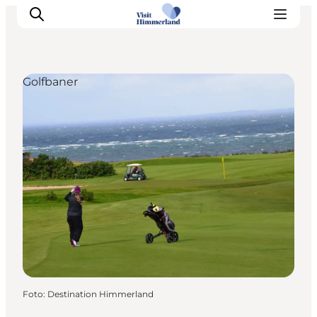
Golfbaner
Oplev Himmerland
Udforsk naturen
Himmerlandsbyer
DET SKER
Planlæg din ferie
Book Oplevelser
Praktisk info
Foto
:
Destination Himmerland