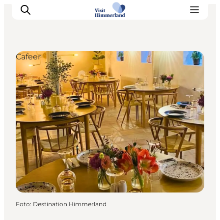
Cafeer
Oplev Himmerland
Udforsk naturen
Himmerlandsbyer
DET SKER
Planlæg din ferie
Book Oplevelser
Praktisk info
Foto
:
Destination Himmerland