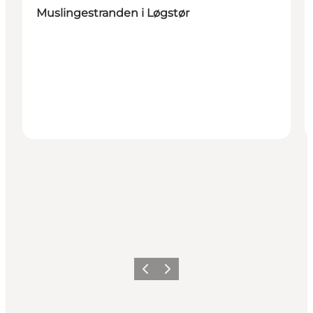
Muslingestranden i Løgstør
Forrige billede
Næste billede