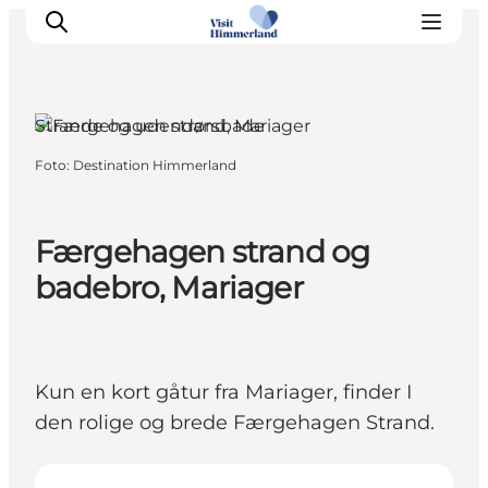
Strande og udendørsbade
Foto
:
Destination Himmerland
Oplev Himmerland
Udforsk naturen
Himmerlandsbyer
Færgehagen strand og
DET SKER
badebro, Mariager
Planlæg din ferie
Book Oplevelser
Praktisk info
Kun en kort gåtur fra Mariager, finder I
den rolige og brede Færgehagen Strand.