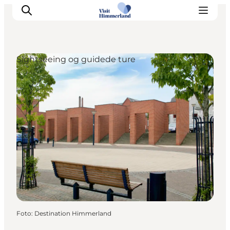
Sightseeing og guidede ture
Oplev Himmerland
Udforsk naturen
Himmerlandsbyer
DET SKER
Planlæg din ferie
Book Oplevelser
Praktisk info
Foto
:
Destination Himmerland