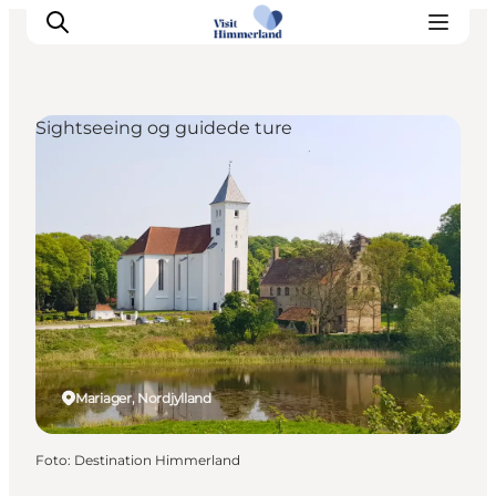
Sightseeing og guidede ture
Oplev Himmerland
Udforsk naturen
Himmerlandsbyer
DET SKER
Planlæg din ferie
Book Oplevelser
Praktisk info
Mariager, Nordjylland
Foto
:
Destination Himmerland