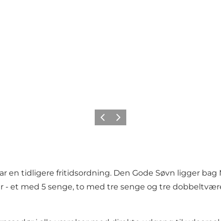
Forrige billede
Næste billede
ar en tidligere fritidsordning. Den Gode Søvn ligger bag
- et med 5 senge, to med tre senge og tre dobbeltværel