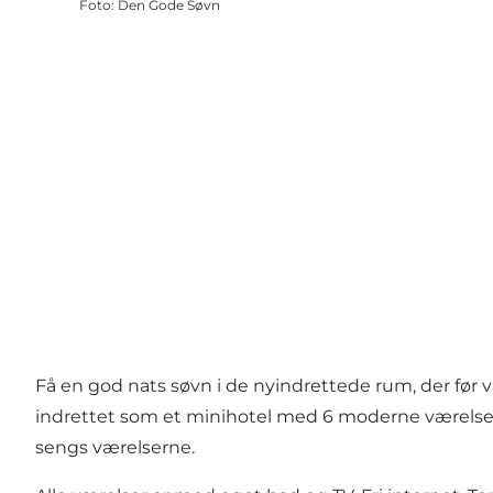
Foto
:
Den Gode Søvn
Få en god nats søvn i de nyindrettede rum, der før v
indrettet som et minihotel med 6 moderne værelser 
sengs værelserne.