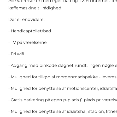
Alle værelser er med eget bad og TV. Fri internet. T
kaffemaskine til rådighed.
Der er endvidere:
• Handicaptoilet/bad
• TV på værelserne
• Fri wifi
• Adgang med pinkode døgnet rundt, ingen nøgle el
• Mulighed for tilkøb af morgenmadspakke - leveres 
• Mulighed for benyttelse af motionscenter, idrætsfa
• Gratis parkering på egen p-plads (1 plads pr. værels
• Mulighed for benyttelse af idrætshal, stadion, fitn