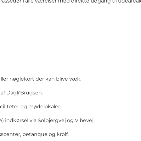
errassedør i alle værelser med direkte udgang til udeare
ler nøglekort der kan blive væk.
af Dagli'Brugsen.
ciliteter og mødelokaler.
e) indkørsel via Solbjergvej og Vibevej.
esscenter, petanque og krolf.