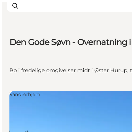
Den Gode Søvn - Overnatning i
Oplev Himmerland
Udforsk naturen
Himmerlandsbyer
Bo i fredelige omgivelser midt i Øster Hurup,
DET SKER
Planlæg din ferie
Book Oplevelser
Vandrerhjem
Praktisk info