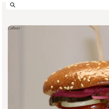
Cafeer
Oplev Himmerland
Udforsk naturen
Himmerlandsbyer
DET SKER
Planlæg din ferie
Book Oplevelser
Praktisk info