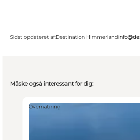
Sidst opdateret af:
Destination Himmerland
info@de
Måske også interessant for dig:
Overnatning