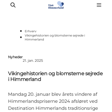
■
Erhverv
Vikingehistorien og blomsterne sejrede i
■
Himmerland
Møder & aktiviteter
Partnerskaber
Presse
Nyheder
21. jan. 2025
Projekter
Info Spots
Vikingehistorien og blomsterne sejrede
Om Destination Himmerland
i Himmerland
Mandag 20. januar blev årets vindere af
Himmerlandspriserne 2024 afsløret ved
Destination Himmerlands traditionsrige