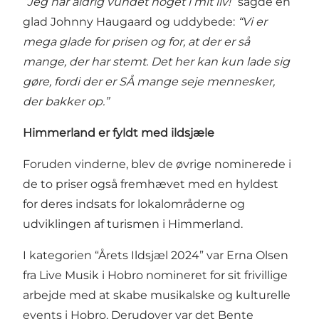
“Jeg har aldrig vundet noget i mit liv!”
sagde en
glad Johnny Haugaard og uddybede:
“Vi er
mega glade for prisen og for, at der er så
mange, der har stemt. Det her kan kun lade sig
gøre, fordi der er SÅ mange seje mennesker,
der bakker op.”
Himmerland er fyldt med ildsjæle
Foruden vinderne, blev de øvrige nominerede i
de to priser også fremhævet med en hyldest
for deres indsats for lokalområderne og
udviklingen af turismen i Himmerland.
I kategorien “Årets Ildsjæl 2024” var Erna Olsen
fra Live Musik i Hobro nomineret for sit frivillige
arbejde med at skabe musikalske og kulturelle
events i Hobro. Derudover var det Bente