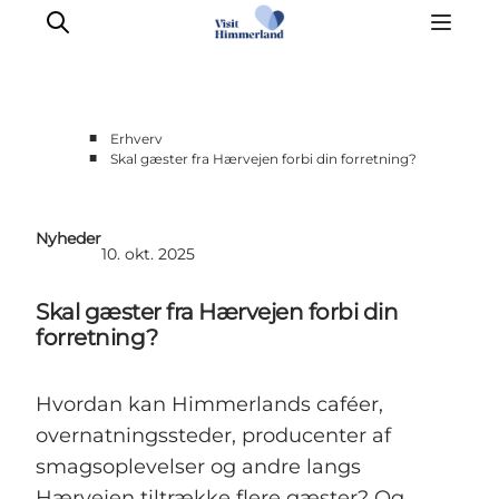
■
Erhverv
■
Skal gæster fra Hærvejen forbi din forretning?
Møder & aktiviteter
Partnerskaber
Nyheder
Presse
10. okt. 2025
Projekter
Skal gæster fra Hærvejen forbi din
Info Spots
forretning?
Om Destination Himmerland
Hvordan kan Himmerlands caféer,
overnatningssteder, producenter af
smagsoplevelser og andre langs
Hærvejen tiltrække flere gæster? Og