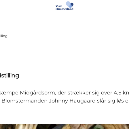
lling
tilling
kæmpe Midgårdsorm, der strækker sig over 4,5 km
st Blomstermanden Johnny Haugaard slår sig løs er 