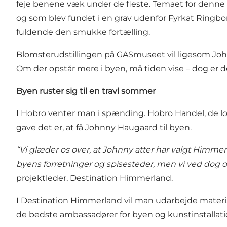
feje benene væk under de fleste. Temaet for denne uds
og som blev fundet i en grav udenfor Fyrkat Ringbor
fuldende den smukke fortælling.
Blomsterudstillingen på GASmuseet vil ligesom John
Om der opstår mere i byen, må tiden vise – dog er 
Byen ruster sig til en travl sommer
I Hobro venter man i spænding. Hobro Handel, de lo
gave det er, at få Johnny Haugaard til byen.
“Vi glæder os over, at Johnny atter har valgt Himmerl
byens forretninger og spisesteder, men vi ved dog og
projektleder, Destination Himmerland.
I Destination Himmerland vil man udarbejde materi
de bedste ambassadører for byen og kunstinstallatio