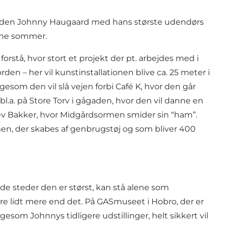
rmanden Johnny Haugaard med hans største udendørs
denne sommer.
forstå, hvor stort et projekt der pt. arbejdes med i
en – her vil kunstinstallationen blive ca. 25 meter i
esom den vil slå vejen forbi Café K, hvor den går
bl.a. på Store Torv i gågaden, hvor den vil danne en
ev Bakker, hvor Midgårdsormen smider sin “ham”.
mmen, der skabes af genbrugstøj og som bliver 400
de steder den er størst, kan stå alene som
are lidt mere end det. På GASmuseet i Hobro, der er
igesom Johnnys tidligere udstillinger, helt sikkert vil