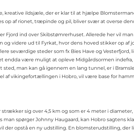
, kreative ildsjæle, der er klar til at hjælpe Blomste
es op af rionet, træpinde og pil, bliver svær at overse 
ger Fjord ind over Skibstømrerhuset. Allerede her vil man 
g videre ud til Fyrkat, hvor dens hoved stikker op af jord
re seværdige steder som fx Bies Have og Vesterfjord, lig
l det endda være muligt at opleve Midgårdsormen indefra, 
sted, man kan gå igennem en lang tunnel, er i Bramsl
el af vikingefortællingen i Hobro, vil være base for ha
trækker sig over 4,5 km og som er 4 meter i diameter, 
 hvis man spørger Johnny Haugaard, kan Hobro sagtens kl
vil der opstå en ny udstilling. En blomsterudstilling, der l