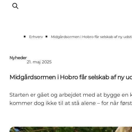
■
■
Erhverv
Midgårdsormen i Hobro får selskab af ny udsti
Møder & aktiviteter
Partnerskaber
Nyheder
21. maj 2025
Presse
Projekter
Midgårdsormen i Hobro får selskab af ny uds
Info Spots
Om Destination Himmerland
Starten er gået og arbejdet med at bygge en 
kommer dog ikke til at stå alene – for når før