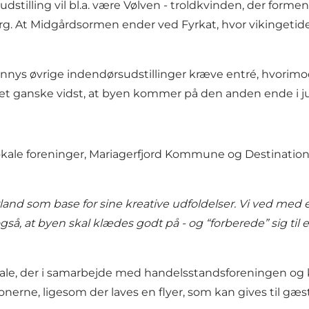
tilling vil bl.a. være Vølven - troldkvinden, der forment
g. At Midgårdsormen ender ved Fyrkat, hvor vikingetiden
nys øvrige indendørsudstillinger kræve entré, hvorimod
det ganske vidst, at byen kommer på den anden ende i ju
kale foreninger, Mariagerfjord Kommune og Destination 
and som base for sine kreative udfoldelser. Vi ved med erf
så, at byen skal klædes godt på - og “forberede” sig til 
ale, der i samarbejde med handelsstandsforeningen og k
nerne, ligesom der laves en flyer, som kan gives til gæ