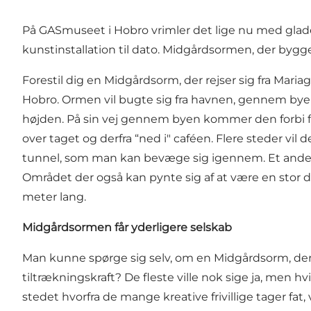
På GASmuseet i Hobro vrimler det lige nu med glade
kunstinstallation til dato. Midgårdsormen, der bygg
Forestil dig en Midgårdsorm, der rejser sig fra Maria
Hobro. Ormen vil bugte sig fra havnen, gennem byen o
højden. På sin vej gennem byen kommer den forbi fle
over taget og derfra “ned i" caféen. Flere steder vi
tunnel, som man kan bevæge sig igennem. Et andet 
Området der også kan pynte sig af at være en stor d
meter lang.
Midgårdsormen får yderligere selskab
Man kunne spørge sig selv, om en Midgårdsorm, der s
tiltrækningskraft? De fleste ville nok sige ja, men
stedet hvorfra de mange kreative frivillige tager fat, 