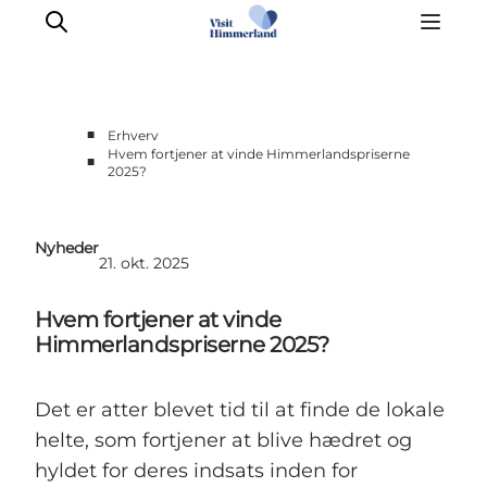
■
Erhverv
Hvem fortjener at vinde Himmerlandspriserne
■
2025?
Møder & aktiviteter
Partnerskaber
Presse
Nyheder
21. okt. 2025
Projekter
Info Spots
Hvem fortjener at vinde
Om Destination Himmerland
Himmerlandspriserne 2025?
Det er atter blevet tid til at finde de lokale
helte, som fortjener at blive hædret og
hyldet for deres indsats inden for