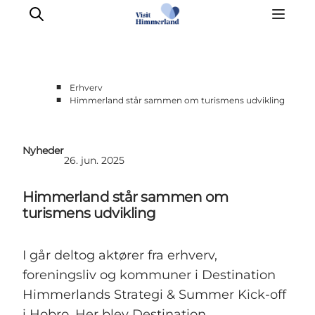
■
Erhverv
■
Himmerland står sammen om turismens udvikling
Møder & aktiviteter
Partnerskaber
Nyheder
Presse
26. jun. 2025
Projekter
Himmerland står sammen om
Info Spots
turismens udvikling
Om Destination Himmerland
I går deltog aktører fra erhverv,
foreningsliv og kommuner i Destination
Himmerlands Strategi & Summer Kick-off
i Hobro. Her blev Destination