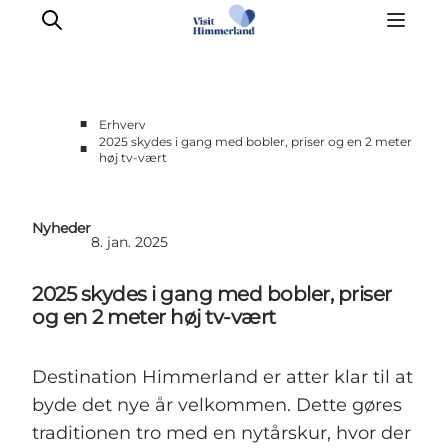
■
Erhverv
2025 skydes i gang med bobler, priser og en 2 meter
■
høj tv-vært
Møder & aktiviteter
Partnerskaber
Presse
Nyheder
8. jan. 2025
Projekter
Info Spots
2025 skydes i gang med bobler, priser
Om Destination Himmerland
og en 2 meter høj tv-vært
Destination Himmerland er atter klar til at
byde det nye år velkommen. Dette gøres
traditionen tro med en nytårskur, hvor der