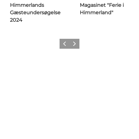
Himmerlands
Magasinet "Ferie i
Gæsteundersøgelse
Himmerland"
2024
Forrige billede
Næste billede
Følg os her