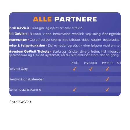
Foto
:
GoVisit