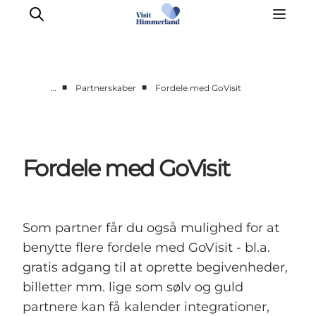
■
■
…
Partnerskaber
Fordele med GoVisit
Møder & aktiviteter
Partnerskaber
Presse
Fordele med GoVisit
Projekter
Info Spots
Om Destination Himmerland
Som partner får du også mulighed for at
benytte flere fordele med GoVisit - bl.a.
gratis adgang til at oprette begivenheder,
billetter mm. lige som sølv og guld
partnere kan få kalender integrationer,