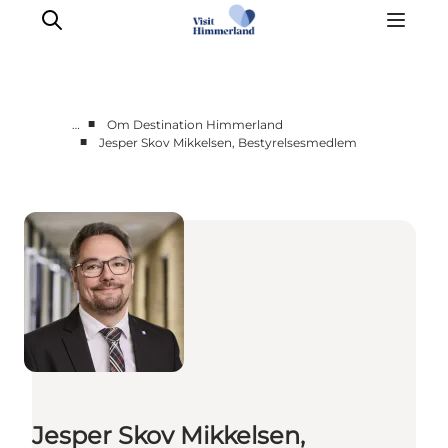
■
…
Om Destination Himmerland
■
Jesper Skov Mikkelsen, Bestyrelsesmedlem
Møder & aktiviteter
Partnerskaber
Presse
Projekter
Info Spots
Om Destination Himmerland
Jesper Skov Mikkelsen,