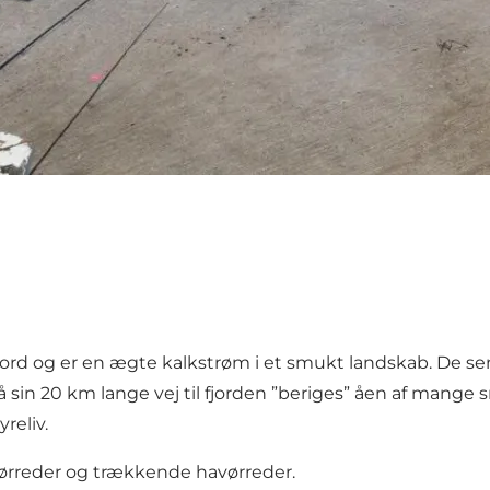
r Fjord og er en ægte kalkstrøm i et smukt landskab. De
å sin 20 km lange vej til fjorden ”beriges” åen af mange 
yreliv.
ørreder og trækkende havørreder.