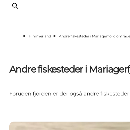
■
■
Himmerland
Andre fiskesteder i Mariagerfjord område
Oplev Himmerland
Udforsk naturen
Himmerlandsbyer
Andre fiskesteder i Mariager
DET SKER
Planlæg din ferie
Book Oplevelser
Foruden fjorden er der også andre fiskesteder 
Praktisk info