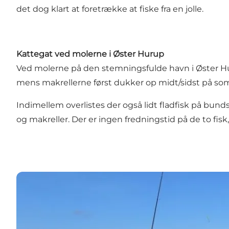
det dog klart at foretrække at fiske fra en jolle.
Kattegat ved molerne i Øster Hurup
Ved molerne på den stemningsfulde havn i Øster Hur
mens makrellerne først dukker op midt/sidst på s
Indimellem overlistes der også lidt fladfisk på bund
og makreller. Der er ingen fredningstid på de to f