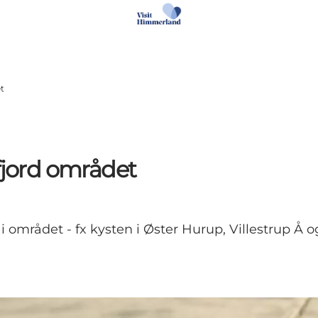
t
fjord området
i området - fx kysten i Øster Hurup, Villestrup Å o