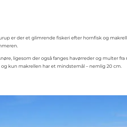
up er der et glimrende fiskeri efter hornfisk og makre
ommeren.
snøre, ligesom der også fanges havørreder og multer fra m
isk, og kun makrellen har et mindstemål – nemlig 20 cm.