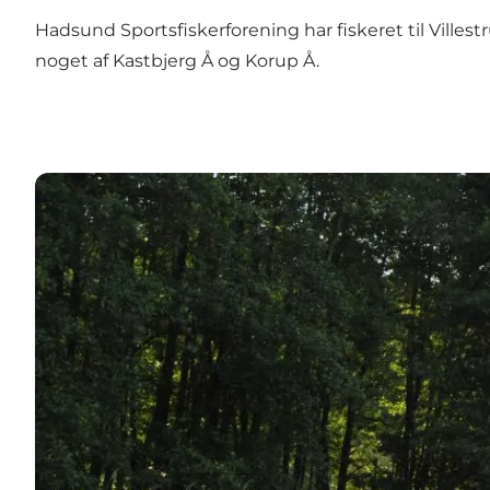
Hadsund Sportsfiskerforening
har fiskeret til Ville
noget af Kastbjerg Å og Korup Å.