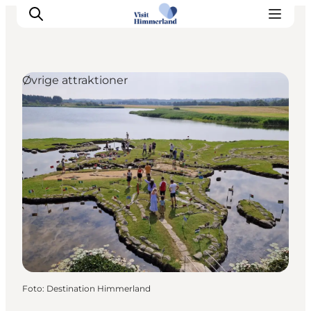
Øvrige attraktioner
Oplev Himmerland
Udforsk naturen
Himmerlandsbyer
DET SKER
Planlæg din ferie
Book Oplevelser
Praktisk info
Foto
:
Destination Himmerland