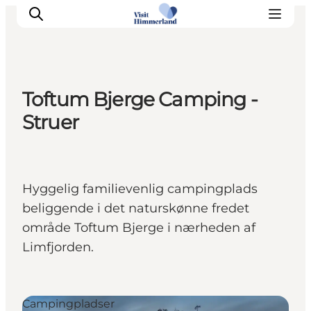
Toftum Bjerge Camping -
Oplev Himmerland
Struer
Udforsk naturen
Himmerlandsbyer
DET SKER
Hyggelig familievenlig campingplads
Planlæg din ferie
beliggende i det naturskønne fredet
Book Oplevelser
område Toftum Bjerge i nærheden af
Praktisk info
Limfjorden.
Campingpladser