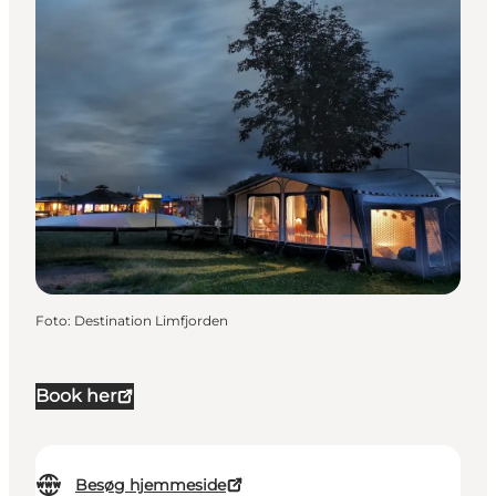
Foto
:
Destination Limfjorden
Book her
Besøg hjemmeside