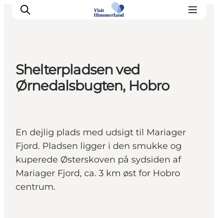
Shelterpladsen ved
Oplev Himmerland
Ørnedalsbugten, Hobro
Udforsk naturen
Himmerlandsbyer
DET SKER
En dejlig plads med udsigt til Mariager
Planlæg din ferie
Fjord. Pladsen ligger i den smukke og
Book Oplevelser
kuperede Østerskoven på sydsiden af
Praktisk info
Mariager Fjord, ca. 3 km øst for Hobro
centrum.